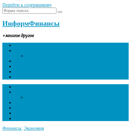
Перейти к содержимому
ИнформФинансы
+многое другое
Главная страница
Финансы
Экономия
Заработок
Семья и дети
О САЙТЕ
КОНТАКТЫ
Главная страница
Финансы
Экономия
Заработок
Семья и дети
О САЙТЕ
КОНТАКТЫ
Финансы
,
Экономия