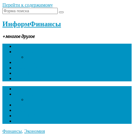
Перейти к содержимому
ИнформФинансы
+многое другое
Главная страница
Финансы
Экономия
Заработок
Семья и дети
О САЙТЕ
КОНТАКТЫ
Главная страница
Финансы
Экономия
Заработок
Семья и дети
О САЙТЕ
КОНТАКТЫ
Финансы
,
Экономия