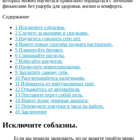
которых можно научиться правильно обращаться с личными
финансами без ущерба для здоровья, жизни и комфорта.
Содержание
1
Исключите соблазны.
2
Следите за акциями и скидками.
3
Научитесь говорить себе нет.
4
Ищите новые способы поднять настроение.
5
Планируйте бюджет.
6
Сокращайте расходы.
7
Избегайте кредитов.
8
Проводите инвентаризацию.
9
Заплатите самому себе.
10
Рассчитывайтесь наличными.
11
Избавьтесь от импульсивных трат.
12
Откажитесь от автомобиля.
13
Поставите перед собой цель.
14
Ищите более дешевые аналоги.
15
Переведите покупки в часы на работе.
16
Заключение
Исключите соблазны.
Если вы решили экономить, но не можете пройти мимо